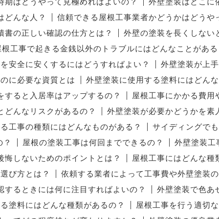
時期はどうやって見極めればよいの？
外壁塗装はどこに
はどんな人？
信頼できる屋根工事業者かどうかはどうや
積書の正しい確認の仕方とは？
外壁の塗装を長くしない
屋根工事で起きる金銭以外のトラブルにはどんなことがある
用を安全に安くするにはどうすればよい？
外壁塗装が上手
るのに必要な資質とは
外壁塗装に使用する塗料にはどんな
をすると入居率はアップするの？
屋根工事にかかる費用
とどんなリスクがあるの？
外壁塗装が必要かどうかを素
する工事の種類にはどんなものがある？
サイディングでも
の？
屋根の塗装工事は何回までできるの？
外壁塗装工
後悔しないためのポイントとは？
屋根工事にはどんな種
の選び方とは？
依頼する業者によって工事費や外壁塗装の
認するときには何に注目すればよいの？
外壁塗装で色あ
する塗料にはどんな種類があるの？
屋根工事を行う適切な