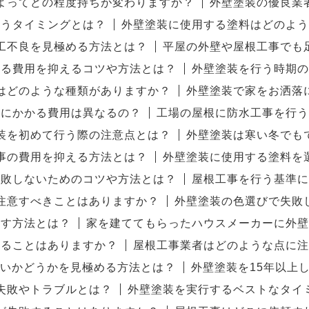
よってどの程度持ちが変わりますか？
外壁塗装の優良業
行うタイミングとは？
外壁塗装に使用する塗料はどのよう
工不良を見極める方法とは？
平屋の外壁や屋根工事でも
かる費用を抑えるコツや方法とは？
外壁塗装を行う時期の
はどのような種類がありますか？
外壁塗装で家をお洒落
装にかかる費用は異なるの？
工場の屋根に防水工事を行う
装を初めて行う際の注意点とは？
外壁塗装は寒い冬でも
事の費用を抑える方法とは？
外壁塗装に使用する塗料を
失敗しないためのコツや方法とは？
屋根工事を行う基準に
注意すべきことはありますか？
外壁塗装の色選びで失敗
探す方法とは？
家を建ててもらったハウスメーカーに外壁
することはありますか？
屋根工事業者はどのような点に注
いかどうかを見極める方法とは？
外壁塗装を15年以上
失敗やトラブルとは？
外壁塗装を実行するベストなタイ