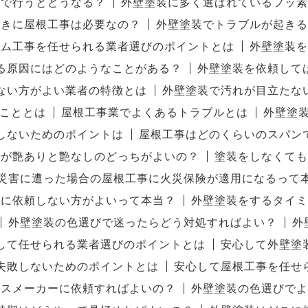
分で行うとどうなる？
外壁塗装に多く選ばれているフッ素
ときに屋根工事は必要なの？
外壁塗装でトラブルが起きる
ーム工事を任せられる業者選びのポイントとは
外壁塗装を
る原因にはどのようなことがある？
外壁塗装を依頼して
ない方がよい業者の特徴とは
外壁塗装で汚れが目立たな
こととは
屋根工事業でよくあるトラブルとは
外壁塗
しないためのポイントは
屋根工事はどのくらいのスパン
料が艶ありと艶なしのどっちがよいの？
塗装をしなくても
災害に遭った場合の屋根工事に火災保険が適用になるって
ーに依頼しない方がよいって本当？
外壁塗装をするタイミ
外壁塗装の色選びで迷ったらどう対処すればよい？
外
して任せられる業者選びのポイントとは
安心して外壁塗
失敗しないためのポイントとは
安心して屋根工事を任せ
ウスメーカーに依頼すればよいの？
外壁塗装の色選びでよ