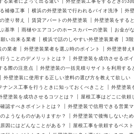
する業者によって出る違い
外壁塗装工事をするときの3
る補修工事
横浜の外壁塗装で行われるバイオ洗浄
外
の塗り替え
賃貸アパートの外壁塗装
外壁塗装をする
ぶ基準
雨樋やエアコンのホースカバーの塗装
お金が
お願い出来る業者
横浜で話のしやすい外壁塗装業者
3
装の業者
外壁塗装業者を選ぶ時のポイント
外壁塗替え
で行うことのデメリットとは？
外壁塗装を成功させるポイ
する際の注意点
外壁塗装の一括見積りサイトを利用する
外壁塗装に使用する正しい塗料の選び方を教えて欲しい
テナンス工事を行うときに知っておくべきこと
外壁塗装
外壁塗装を成功させるコツとは？
屋根工事はどこに依頼
で確認すべきポイントとは？
外壁塗装で信用できる営業マ
どのようなものがありますか？
外壁塗装で後悔しないため
る原因にはどんなことがある？
屋根工事を依頼するベスト